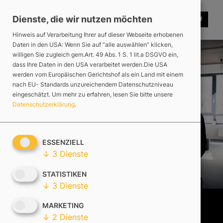
Zum
Dienste, die wir nutzen möchten
Inhalt
springen
CLOSE
Hinweis auf Verarbeitung Ihrer auf dieser Webseite erhobenen
Daten in den USA: Wenn Sie auf “alle auswählen” klicken,
willigen Sie zugleich gem.Art. 49 Abs. 1 S. 1 lit.a DSGVO ein,
dass Ihre Daten in den USA verarbeitet werden.Die USA
Leistungen
werden vom Europäischen Gerichtshof als ein Land mit einem
nach EU- Standards unzureichendem Datenschutzniveau
eingeschätzt.
Um mehr zu erfahren, lesen Sie bitte unsere
Über Uns
Datenschutzerklärung
.
Referenzen
ESSENZIELL
↓
3
Dienste
Wissen
STATISTIKEN
↓
3
Dienste
Karriere
MARKETING
↓
2
Dienste
Google Trends