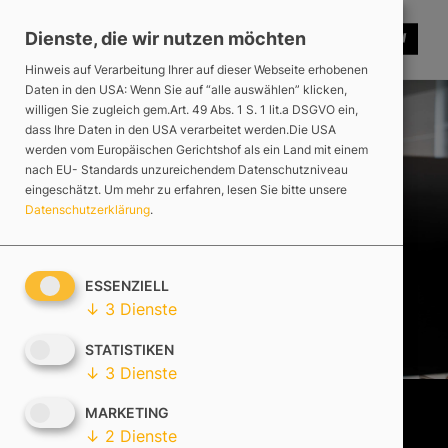
Zum
Dienste, die wir nutzen möchten
Inhalt
springen
CLOSE
Hinweis auf Verarbeitung Ihrer auf dieser Webseite erhobenen
Daten in den USA: Wenn Sie auf “alle auswählen” klicken,
willigen Sie zugleich gem.Art. 49 Abs. 1 S. 1 lit.a DSGVO ein,
dass Ihre Daten in den USA verarbeitet werden.Die USA
Leistungen
werden vom Europäischen Gerichtshof als ein Land mit einem
nach EU- Standards unzureichendem Datenschutzniveau
eingeschätzt.
Um mehr zu erfahren, lesen Sie bitte unsere
Über Uns
Datenschutzerklärung
.
Referenzen
ESSENZIELL
↓
3
Dienste
Wissen
STATISTIKEN
↓
3
Dienste
Karriere
MARKETING
↓
2
Dienste
Hashtags