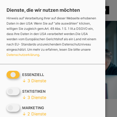
Zum
Dienste, die wir nutzen möchten
Inhalt
springen
CLOSE
Hinweis auf Verarbeitung Ihrer auf dieser Webseite erhobenen
Daten in den USA: Wenn Sie auf “alle auswählen” klicken,
willigen Sie zugleich gem.Art. 49 Abs. 1 S. 1 lit.a DSGVO ein,
dass Ihre Daten in den USA verarbeitet werden.Die USA
Leistungen
werden vom Europäischen Gerichtshof als ein Land mit einem
nach EU- Standards unzureichendem Datenschutzniveau
eingeschätzt.
Um mehr zu erfahren, lesen Sie bitte unsere
Über Uns
Datenschutzerklärung
.
Referenzen
ESSENZIELL
↓
3
Dienste
Wissen
STATISTIKEN
↓
3
Dienste
Karriere
MARKETING
↓
2
Dienste
Kontakt