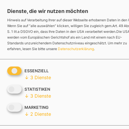
Zum
Dienste, die wir nutzen möchten
Inhalt
springen
Hinweis auf Verarbeitung Ihrer auf dieser Webseite erhobenen Daten in den
Wenn Sie auf “alle auswählen” klicken, willigen Sie zugleich gem.Art. 49 Abs
S. 1 lit.a DSGVO ein, dass Ihre Daten in den USA verarbeitet werden.Die US
werden vom Europäischen Gerichtshof als ein Land mit einem nach EU-
Leistungen
Standards unzureichendem Datenschutzniveau eingeschätzt.
Um mehr zu
erfahren, lesen Sie bitte unsere
Datenschutzerklärung
.
Über Uns
ESSENZIELL
Referenzen
↓
3
Dienste
STATISTIKEN
Wissen
↓
3
Dienste
MARKETING
Karriere
↓
2
Dienste
Reputations­management