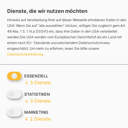
Zum
Dienste, die wir nutzen möchten
Inhalt
springen
Hinweis auf Verarbeitung Ihrer auf dieser Webseite erhobenen Daten in den
USA: Wenn Sie auf “alle auswählen” klicken, willigen Sie zugleich gem.Art.
49 Abs. 1 S. 1 lit.a DSGVO ein, dass Ihre Daten in den USA verarbeitet
werden.Die USA werden vom Europäischen Gerichtshof als ein Land mit
Leistungen
einem nach EU- Standards unzureichendem Datenschutzniveau
eingeschätzt.
Um mehr zu erfahren, lesen Sie bitte unsere
Datenschutzerklärung
.
Über Uns
Referenzen
ESSENZIELL
↓
3
Dienste
Wissen
STATISTIKEN
↓
3
Dienste
Karriere
MARKETING
↓
2
Dienste
Bildersuche bei Google