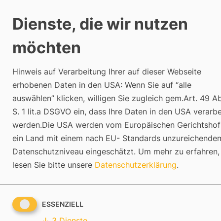
Zum
Inhalt
Dienste, die wir nutzen
springen
möchten
CLOSE
Hinweis auf Verarbeitung Ihrer auf dieser Webseite
erhobenen Daten in den USA: Wenn Sie auf “alle
Leistungen
Über Uns
Refe
auswählen” klicken, willigen Sie zugleich gem.Art. 49 Ab
S. 1 lit.a DSGVO ein, dass Ihre Daten in den USA verarbe
Suchergebnisse
werden.Die USA werden vom Europäischen Gerichtshof
ein Land mit einem nach EU- Standards unzureichende
ONLINE MARKETING PLUS
PERFORMANCE MARKETING
ONLINE MARKETING PLUS
Datenschutzniveau eingeschätzt.
Um mehr zu erfahren,
Mit Online-Marketing Plus bekommen Sie das volle 
lesen Sie bitte unsere
Datenschutzerklärung
.
unserer Leistungen.
SEO Agentur
KOSTENLOSE BE
Google Ads Agentur
ESSENZIELL
TRAFFIC GENERIERUNG
GEO Agentur
↓
3
Dienste