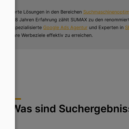
neiderte Lösungen in den Bereichen
Suchmaschinenoptim
t über 18 Jahren Erfahrung zählt SUMAX zu den renommiert
t. Als spezialisierte
Google Ads Agentur
und Experten in
S
n und Ihre Werbeziele effektiv zu erreichen.
Was sind Suchergebnis