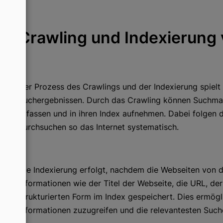
Crawling und Indexierung
Der Prozess des Crawlings und der Indexierung spielt
Suchergebnissen. Durch das Crawling können Suchma
erfassen und in ihren Index aufnehmen. Dabei folgen
durchsuchen so das Internet systematisch.
Die Indexierung erfolgt, nachdem die Webseiten von 
Informationen wie der Titel der Webseite, die URL, der
strukturierten Form im Index gespeichert. Dies ermög
Informationen zuzugreifen und die relevantesten Such