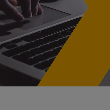
RAFFIC GENERIERUNG
Praxismarketing
ir verwandeln Ihre Website in einen wahren Besucher-
agneten.
CONTENT
RKENBEKANNTHEIT
 unterstützen Sie dabei Ihr Branding zu verbessern und
Content Erstellung
ne unverwechselbare Markenidentität aufzubauen.
Content Marketing Agentur
AD-GENERIERUNG
t unserem innovativen Konzept für Leadgenerierung,
rwandeln wir Klicks in wertvolle Leads.