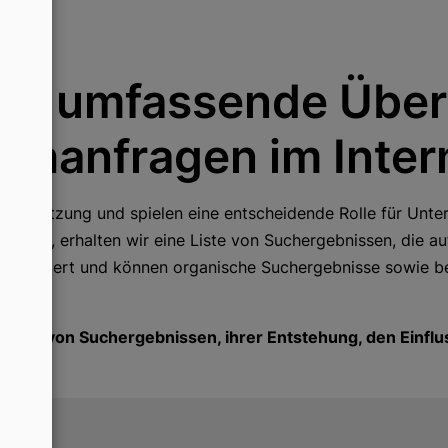
E
Mi
wi
ne umfassende Über
chanfragen im Inter
nternetnutzung und spielen eine entscheidende Rolle für U
suchen, erhalten wir eine Liste von Suchergebnissen, die a
generiert und können organische Suchergebnisse sowie b
tung von Suchergebnissen, ihrer Entstehung, den Einflus