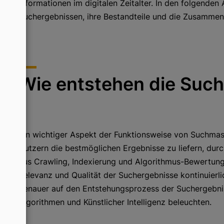
Informationen im digitalen Zeitalter. In den folgende
Suchergebnissen, ihre Bestandteile und die Zusamme
Wie entstehen die Suc
Ein wichtiger Aspekt der Funktionsweise von Suchmas
Nutzern die bestmöglichen Ergebnisse zu liefern, du
aus Crawling, Indexierung und Algorithmus-Bewertung 
Relevanz und Qualität der Suchergebnisse kontinuierl
genauer auf den Entstehungsprozess der Suchergebni
Algorithmen und Künstlicher Intelligenz beleuchten.