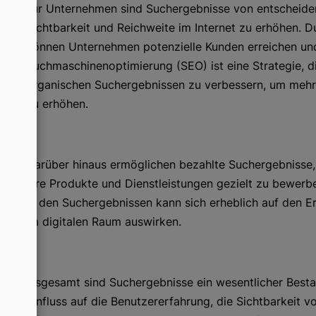
Für Unternehmen sind Suchergebnisse von entscheidend
Sichtbarkeit und Reichweite im Internet zu erhöhen. D
können Unternehmen potenzielle Kunden erreichen und
Suchmaschinenoptimierung (SEO) ist eine Strategie, di
organischen Suchergebnissen zu verbessern, um mehr o
zu erhöhen.
Darüber hinaus ermöglichen bezahlte Suchergebnisse,
ihre Produkte und Dienstleistungen gezielt zu bewerb
in den Suchergebnissen kann sich erheblich auf den 
im digitalen Raum auswirken.
Insgesamt sind Suchergebnisse ein wesentlicher Best
Einfluss auf die Benutzererfahrung, die Sichtbarkeit 