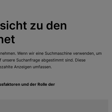
-COMMERCE-UMSATZ
t unserem Know-how und kreativen Strategien steigern
r Ihren E-Commerce-Umsatz.
sicht zu den
net
nternehmen. Wenn wir eine Suchmaschine verwenden, um
uf unsere Suchanfrage abgestimmt sind. Diese
ezahlte Anzeigen umfassen.
sfaktoren und der Rolle der