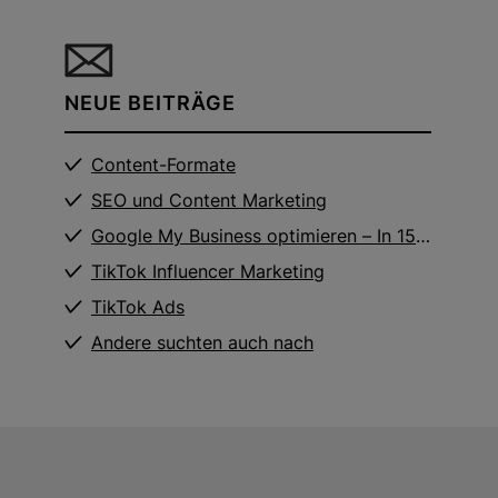
-COMMERCE-UMSATZ
t unserem Know-how und kreativen Strategien steigern
r Ihren E-Commerce-Umsatz.
NEUE BEITRÄGE
Content-Formate
SEO und Content Marketing
Google My Business optimieren – In 15
Schritten zum perfekten GMB Eintrag
TikTok Influencer Marketing
TikTok Ads
Andere suchten auch nach