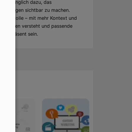
 ursprünglich dazu, das
uchanfragen sichtbar zu machen.
diese Rolle – mit mehr Kontext und
tentionen versteht und passende
oxen präsent sein.