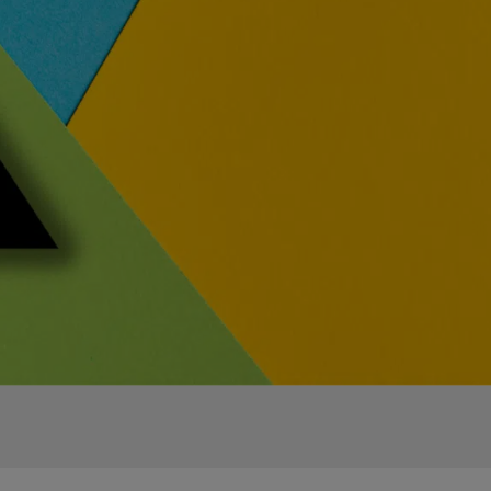
RAFFIC GENERIERUNG
Praxismarketing
ir verwandeln Ihre Website in einen wahren Besucher-
agneten.
CONTENT
RKENBEKANNTHEIT
 unterstützen Sie dabei Ihr Branding zu verbessern und
Content Erstellung
ne unverwechselbare Markenidentität aufzubauen.
Content Marketing Agentur
AD-GENERIERUNG
t unserem innovativen Konzept für Leadgenerierung,
rwandeln wir Klicks in wertvolle Leads.