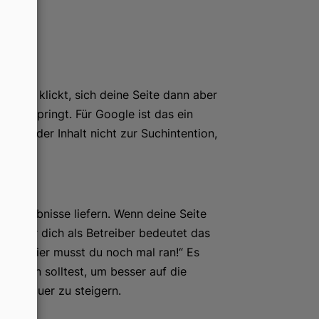
gebnis klickt, sich deine Seite dann aber
eite springt. Für Google ist das ein
passte der Inhalt nicht zur Suchintention,
n Ergebnisse liefern. Wenn deine Seite
en. Für dich als Betreiber bedeutet das
gen: „Hier musst du noch mal ran!“ Es
timieren solltest, um besser auf die
weildauer zu steigern.