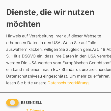
Zum
Inhalt
Dienste, die wir nutzen
springen
möchten
CLOSE
Hinweis auf Verarbeitung Ihrer auf dieser Webseite
erhobenen Daten in den USA: Wenn Sie auf “alle
Leistungen
Über Uns
Refe
auswählen” klicken, willigen Sie zugleich gem.Art. 49 Ab
S. 1 lit.a DSGVO ein, dass Ihre Daten in den USA verarbe
werden.Die USA werden vom Europäischen Gerichtshof
ein Land mit einem nach EU- Standards unzureichende
ONLINE MARKETING PLUS
PERFORMANCE MARKETING
ONLINE MARKETING PLUS
Datenschutzniveau eingeschätzt.
Um mehr zu erfahren,
Wissen
16. April 2025
Mit Online-Marketing Plus bekommen Sie das volle 
lesen Sie bitte unsere
Datenschutzerklärung
.
Andere suchten 
unserer Leistungen.
SEO Agentur
Google Ads Agentur
nach
ESSENZIELL
TRAFFIC GENERIERUNG
GEO Agentur
↓
3
Dienste