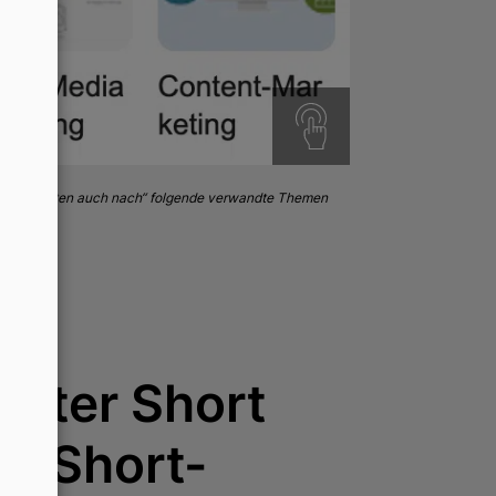
dere suchten auch nach“ folgende verwandte Themen
unter Short
ie Short-