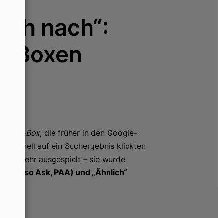
E
Mi
uch nach“:
wi
ck Boxen
t-Click-Box
, die früher in den Google-
 schnell auf ein Suchergebnis klickten
nicht mehr ausgespielt – sie wurde
ple Also Ask, PAA) und „Ähnlich“