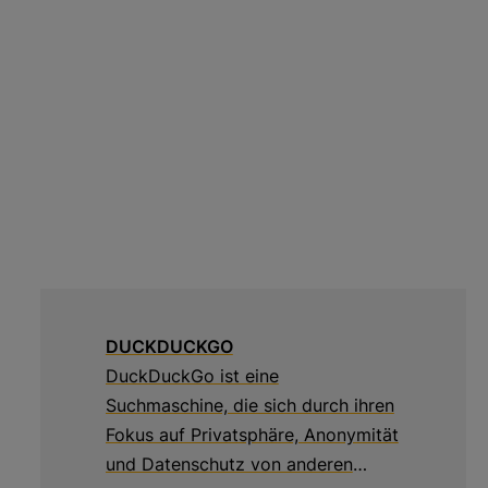
DUCKDUCKGO
DuckDuckGo ist eine
Suchmaschine, die sich durch ihren
Fokus auf Privatsphäre, Anonymität
und Datenschutz von anderen